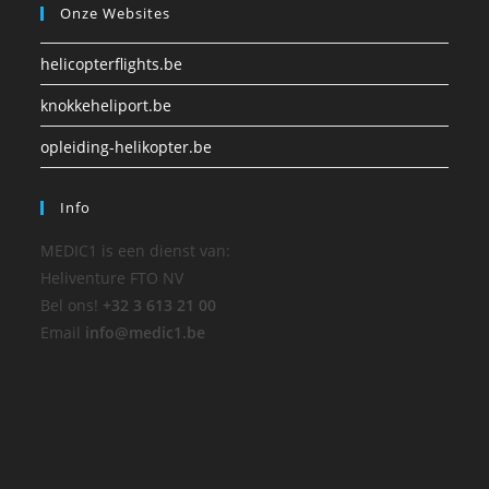
Onze Websites
helicopterflights.be
knokkeheliport.be
opleiding-helikopter.be
Info
MEDIC1 is een dienst van:
Heliventure FTO NV
Bel ons!
+32 3 613 21 00
Email
info@medic1.be