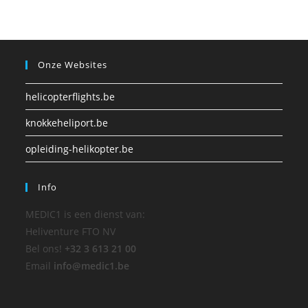
Onze Websites
helicopterflights.be
knokkeheliport.be
opleiding-helikopter.be
Info
MEDIC1 is een dienst van:
Heliventure FTO NV
Bel ons!
+32 3 613 21 00
Email
info@medic1.be