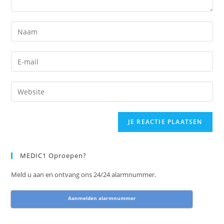
Vul
je
gebruikersnaam
Vul
in
je
om
e-
Vul
een
mail
je
reactie
in
website
achter
om
URL
te
te
in
laten
kunnen
(optioneel)
MEDIC1 Oproepen?
reageren
Meld u aan en ontvang ons 24/24 alarmnummer.
Aanmelden alarmnummer