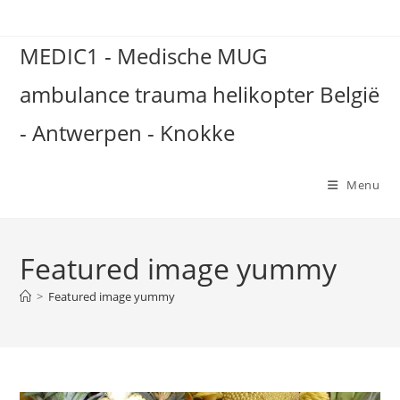
Spring
naar
MEDIC1 - Medische MUG
de
inhoud
ambulance trauma helikopter België
- Antwerpen - Knokke
Menu
Featured image yummy
>
Featured image yummy