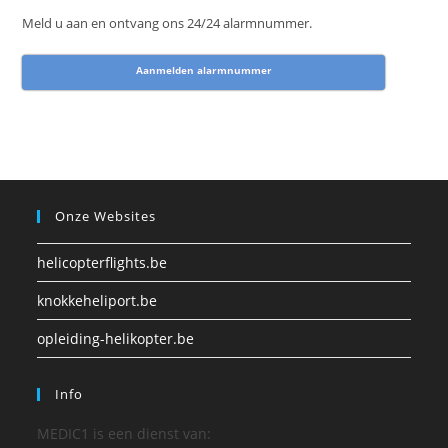
Meld u aan en ontvang ons 24/24 alarmnummer.
Aanmelden alarmnummer
Onze Websites
helicopterflights.be
knokkeheliport.be
opleiding-helikopter.be
Info
MEDIC1 is een dienst van: