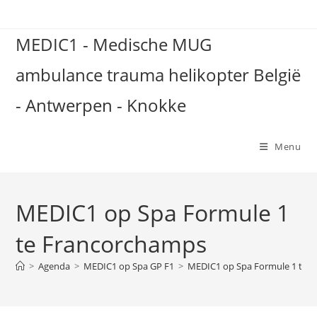
Spring
naar
MEDIC1 - Medische MUG
de
inhoud
ambulance trauma helikopter België
- Antwerpen - Knokke
Menu
MEDIC1 op Spa Formule 1
te Francorchamps
>
Agenda
>
MEDIC1 op Spa GP F1
>
MEDIC1 op Spa Formule 1 te 